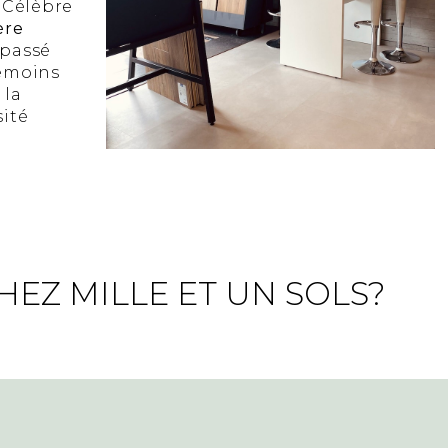
. Célèbre
ère
 passé
témoins
 la
sité
EZ MILLE ET UN SOLS?