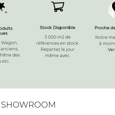
Stock Disponible
Proche de
oduits
ques
3 000 m2 de
Notre ma
r Wagon,
références en stock.
à moins
 anciens,
Repartez le jour
Ve
Chêne des
même avec.
etc...
E SHOWROOM