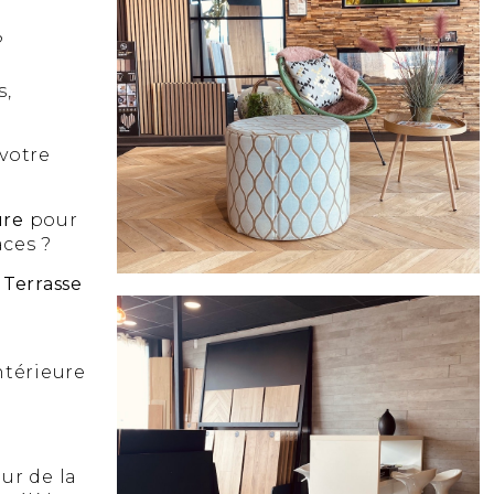
?
s,
votre
ure
pour
aces ?
e
Terrasse
ntérieure
œur de la